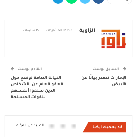
الزاوية
16392 المشاركات
15 تعليقات
السابق بوست
القادم بوست
الإمارات تصدر بيانًا عن
النيابة العامة توضح حول
الأبيض
العفو العام عن الأشخاص
الذين سلموا أنفسهم
للقوات المسلحة
المزيد عن المؤلف
قد يعجبك ايضا