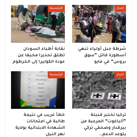
اخبار
الرئيسية
شرطة جبل أولياء تنهي
نقابة أطباء السودان
أسطورة قاتل “سوق
تطلق تحذيرا مخيفا عن
بروس” في مايو
عودة الكوليرا إلى الخرطوم
اخبار
الرئيسية
تركيا تختبر قنبلة
خطأ غريب في نتيجة
“ألباغوت” المرعبة من
طالبة في امتحانات
بيرقدار وصحفي تركي
الشهادة الابتدائية بولاية
يتوعد الدعم…
نهر النيل