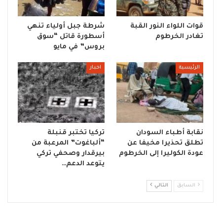
قوات اللواء النور القبة
شرطة جبل أولياء تنهي
تغادر الخرطوم
أسطورة قاتل “سوق
بروس” في مايو
الرئيسية
اخبار
نقابة أطباء السودان
تركيا تختبر قنبلة
تطلق تحذيرا مخيفا عن
“ألباغوت” المرعبة من
عودة الكوليرا إلى الخرطوم
بيرقدار وصحفي تركي
يتوعد الدعم…
السابق
التالي