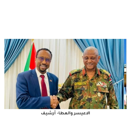
الاعيسر والعطا- أرشيف