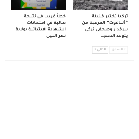
تركيا تختبر قنبلة
خطأ غريب في نتيجة
“ألباغوت” المرعبة من
طالبة في امتحانات
بيرقدار وصحفي تركي
الشهادة الابتدائية بولاية
يتوعد الدعم…
نهر النيل
السابق
التالي