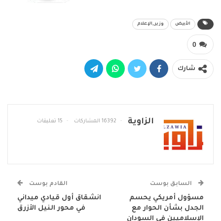
الأبيض
وزير_الإعلام
0
شارك
الزاوية
16392 المشاركات
15 تعليقات
السابق بوست
القادم بوست
مسؤول أمريكي يحسم
انشقاق أول قيادي ميداني
الجدل بشأن الحوار مع
في محور النيل الأزرق
الإسلاميين في السودان