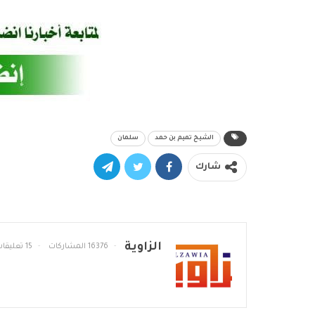
الشيخ تميم بن حمد
سلمان
شارك
الزاوية
16376 المشاركات
15 تعليقات