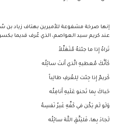
إنها صرخة مشفوعة للأميرين بهتاف زياد بن سُلَ
عند كريم سيد العواصم، الذي عُرف قديما بكسر
تَراهُ إِذا ما جئتهُ مُتَهَلِّلاً
كَأَنَّكَ مُعطيهِ الَّذي أَنتَ سائِلُه
كَريمٌ إِذا جِئت لِلعُرفِ طالِباً
حَباكَ بِما تَحنو عَلَيهِ أَنامِلُه
وَلَو لَم يَكُن في كَفِّهِ غَيرُ نَفسِهُ
لَجادَ بِها، فَليَتَّقِ اللَّهَ سائِلُه