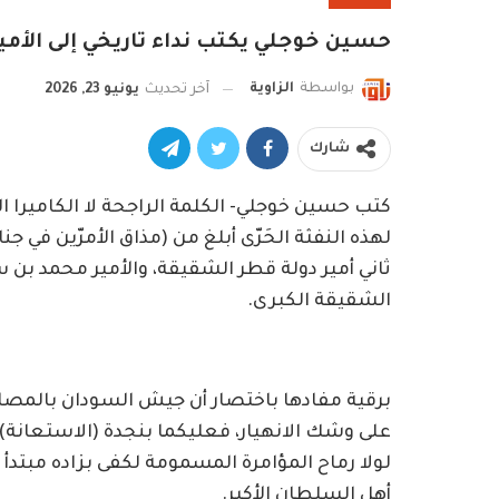
حسين خوجلي يكتب نداء تاريخي إلى الأم
بواسطة
الزاوية
آخر تحديث
يونيو 23, 2026
شارك
كتب حسين خوجلي- الكلمة الراجحة لا الكاميرا الجار
لهذه النفثة الحَرّى أبلغ من (مذاق الأمرّين في جن
ثاني أمير دولة قطر الشقيقة، والأمير محمد بن
الشقيقة الكبرى.
برقية مفادها باختصار أن جيش السودان بالمصا
على وشك الانهيار، فعليكما بنجدة (الاستعانة) أ
لولا رماح المؤامرة المسمومة لكفى بزاده مبتدأ 
أهل السلطان الأكبر.