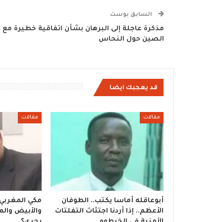
السابق بوست
مذكرة عاجلة إلى البرهان بشأن اتفاقية خطيرة مع
الصين حول النحاس
قد يعجبك ايضا
مقالات
مقالات
أبوعاقله أماسا يكتب.. الطوفان
مكي المغربي
الأعظم.. إذا أردنا اجتثاث التفلتات
والأبيض والمد
الأمنية في الخرطوم
يجري؟