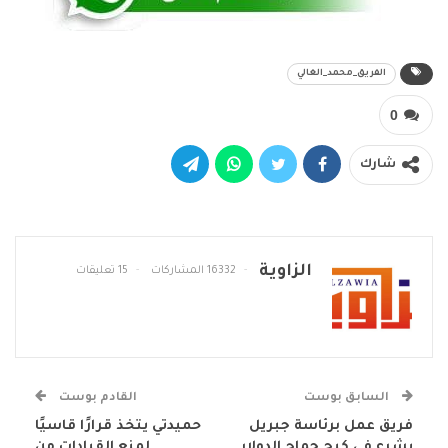
الفريق_محمد_الغالي
0
شارك
الزاوية
16332 المشاركات
15 تعليقات
السابق بوست
القادم بوست
فريق عمل برئاسة جبريل
حميدتي يتخذ قرارًا قاسيًا
يشرع في كبح جماح الدولار
لمنع القيادات من