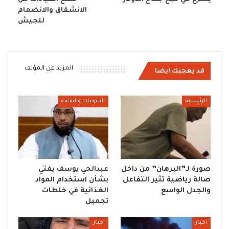
الانشقاق والانضمام
للجيش
المزيد عن المؤلف
قد يعجبك ايضا
الرئيسية
المنوعات والثقافة
صورة لـ”البرهان” من داخل
عبدالحي يوسف يفتي
صالة رياضية تثير التفاعل
بشأن استخدام المواد
والجدل الواسع
الغذائية في خلطات
تجميل
اخبار
اخبار