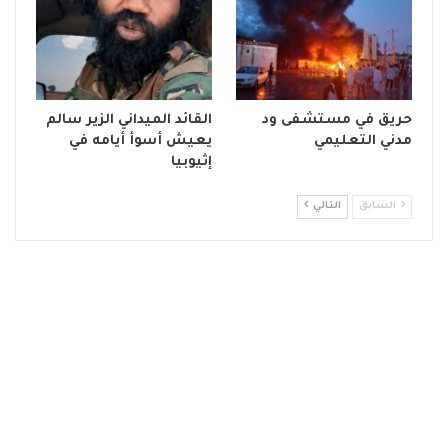
حريق في مستشفى ود
القائد الميداني الزير سالم
مدني التعليمي
يعيش أسوأ أيامه في
إثيوبيا
السابق
التالي