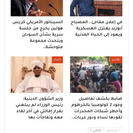
في إعلان مفاجئ.. المصباح
السيناتور الأمريكي كريس
أبوزيد يعتزل العسكرية
هولين يخرج من جلسة
ويعود إلى الحياة المدنية
سرية بشأن السودان
ويتحدث مجموعة
متوحشة…
تقارير
اخبار
ضابط يكشف تفاصيل
وزير الشؤون الدينية:
وجود 2 كولومبيا بالخرطوم
رئيس الوزراء لم يبلغني
وأخطر شبكات المخدرات
بقرار إقالتي في آخر لقاء
تقودها نساء ودور عربات…
معه وتفاجأت بها
السابق
التالي