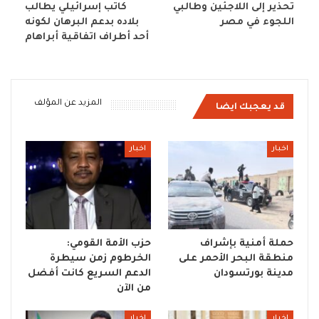
تحذير إلى اللاجئين وطالبي
كاتب إسرائيلي يطالب
اللجوء في مصر
بلاده بدعم البرهان لكونه
أحد أطراف اتفاقية أبراهام
المزيد عن المؤلف
قد يعجبك ايضا
اخبار
اخبار
حملة أمنية بإشراف
حزب الأمة القومي:
منطقة البحر الأحمر على
الخرطوم زمن سيطرة
مدينة بورتسودان
الدعم السريع كانت أفضل
من الآن
اخبار
اخبار