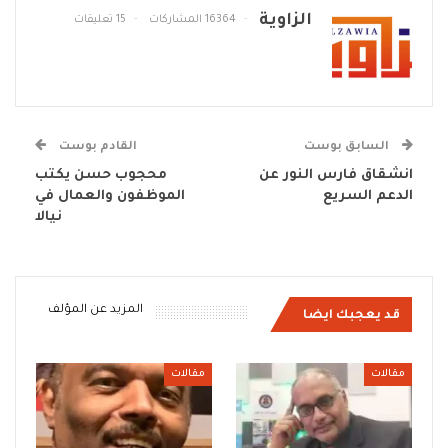
الزاوية
16364 المشاركات
15 تعليقات
السابق بوست
القادم بوست
انشقاق فارس النور عن
محجوب حسن يكتب
الدعم السريع
الموظفون والعمال في
نيالا
المزيد عن المؤلف
قد يعجبك ايضا
مقالات
مقالات