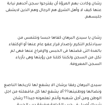
رشان وكادت بهم المرؤة أن يقترحوا سجن أحدهم نيابة
عنها كيف لا وأهل الشرق هم الرجال وهم الذين لايشقى
جليسهم.
رشان يا سيدى البرهان كفاها حبسا ونلتمس من
سيادتكم التكرم بإصدار قرار عفو عام عنها أو الإكتفاء
بالمدة التى قضتها فى الحبس والإفراج عنها فهى لم
تكل من السجن ولكننا كللنا من رؤيتها وهى بأزياء
السجن المعروفة.
سيدى البرهان رفقا برشان الا يشفع لها تاريخها الناصع
ونضالها ووطنيتها؟؟ ألا يشفع لها كل مافعلته من اجل
الوطن ومن أجل شعبه وأنتم تعلمونه جيدا؟؟ رشان
شريك أصيل فى حرب الكرامة ورفيقة درب الحرية