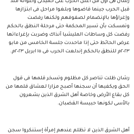
رشان هى أول من اعلن الحرب على حميدتى وأعوانه منذ
قبل الحرب جينما قاضوها وبلغوا مراحل فى ابتزازها
وإغراؤها بالإنضمام لصفوفهم ولكنها رفضت
وتمسكت بأن تسير المحكمة حتى مرحلة النطق بالحكم
رفضت كل وساطات المليشيا آنذاك وضربت بإغراءاتها
عرض الحائط حتى إذا ماحددت جلسة الخامس من مايو
٢٠٢٣م للنطق بالحكم إندلعت الحرب فى ١٥ ابريل ٢٠٢٣م.
رشان ظلت تناصر كل مظلوم وتسخر قلمها فى قول
الحق ويكفيها أن سجنها أصبح مزارا لعشاق قلمها من
كل بقاع الأرض وخاصة أهل الشرق الذين يشعرون
بالأسى لكونها حبيسة القضبان.
أهل الشرق الذين لا تظلم عندهم إمرأة إستنكروا سجن