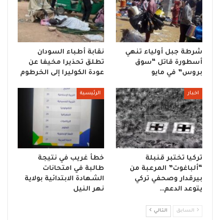
شرطة جبل أولياء تنهي
نقابة أطباء السودان
أسطورة قاتل “سوق
تطلق تحذيرا مخيفا عن
بروس” في مايو
عودة الكوليرا إلى الخرطوم
اخبار
الرئيسية
تركيا تختبر قنبلة
خطأ غريب في نتيجة
“ألباغوت” المرعبة من
طالبة في امتحانات
بيرقدار وصحفي تركي
الشهادة الابتدائية بولاية
يتوعد الدعم…
نهر النيل
السابق
التالي