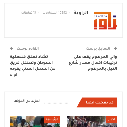
الزاوية
16392 المشاركات
15 تعليقات
السابق بوست
القادم بوست
والي الخرطوم يقف على
تشاد تغلق قنصلية
ترتيبات اكمال مسار شارع
السودان وتعتقل فريق
النيل بالخرطوم
من السجل المدني يقوده
لواء
المزيد عن المؤلف
قد يعجبك ايضا
اخبار
الرئيسية