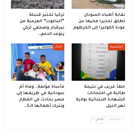
نقابة أطباء السودان
تركيا تختبر قنبلة
تطلق تحذيرا مخيفا عن
“ألباغوت” المرعبة من
عودة الكوليرا إلى الخرطوم
بيرقدار وصحفي تركي
يتوعد الدعم…
الرئيسية
اخبار
خطأ غريب في نتيجة
مأساة مؤلمة.. وفاة أم
طالبة في امتحانات
سودانية في طريقها إلى
الشهادة الابتدائية بولاية
مصر بحادث في القطار
نهر النيل
وتترك أطفالها الـ5…
السابق
التالي