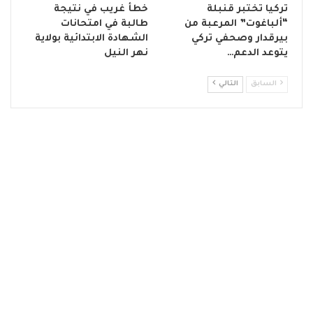
تركيا تختبر قنبلة
خطأ غريب في نتيجة
“ألباغوت” المرعبة من
طالبة في امتحانات
بيرقدار وصحفي تركي
الشهادة الابتدائية بولاية
يتوعد الدعم…
نهر النيل
السابق
التالي