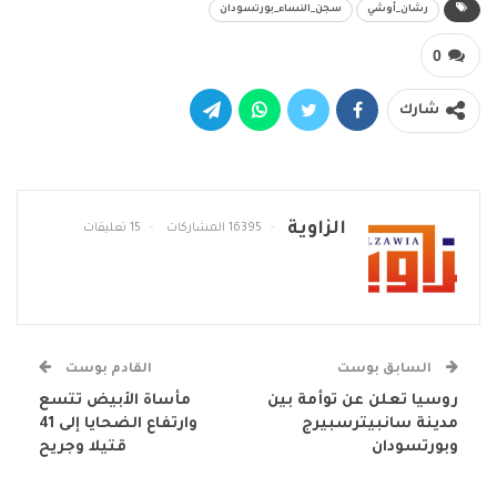
رشان_أوشي
سجن_النساء_بورتسودان
0
شارك
الزاوية
16395 المشاركات
15 تعليقات
السابق بوست
القادم بوست
روسيا تعلن عن توأمة بين
مأساة الأبيض تتسع
مدينة سانبيترسبيرج
وارتفاع الضحايا إلى 41
وبورتسودان
قتيلا وجريح