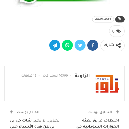
دهون_البطن
0
شارك
الزاوية
16369 المشاركات
15 تعليقات
السابق بوست
القادم بوست
اختطاف فريق بعثة
تحذير.. لا تخبر شات جي بي
الجوازات السودانية في
تي عن هذه الأشياء حتى