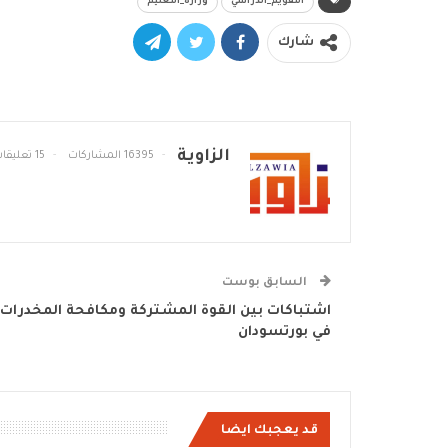
التقويم_الدراسي
وزارة_التعليم
شارك
الزاوية
16395 المشاركات
15 تعليقات
السابق بوست
اشتباكات بين القوة المشتركة ومكافحة المخدرات
في بورتسودان
قد يعجبك ايضا