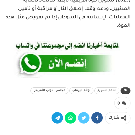
(2023) لتمويل قوة أفريقية تابعة للاتحاد لحماية
المدنيين، ودعم وقف إطلاق النار أو مراقبة أو تأمين
العمليات الإنسانية في السودان إذا تم تفويض مثل هذه
القوة.
الدعم_السريع
لوائح_الإرهاب
مجلس_النواب_الأمريكي
0
شارك