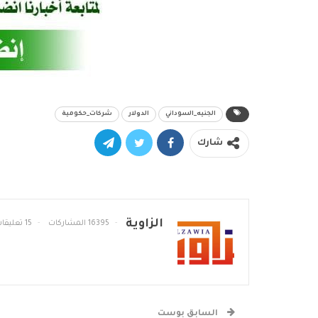
الجنيه_السوداني
الدولار
شركات_حكومية
شارك
الزاوية
16395 المشاركات
15 تعليقات
السابق بوست