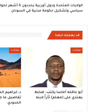
الولايات المتحدة ودول أوربية يحددون 6 أشهر لح
سياسي وتشكيل حكومة مدنية في السودان
قد يعجبك ايضا
مقالات
مقالات
أبو عاقله أماسا يكتب- ضابط
د. ابراهيم ا
يعتدي على (معلم) ثأراً لابنه
تفاصيل ما ج
الحدودي