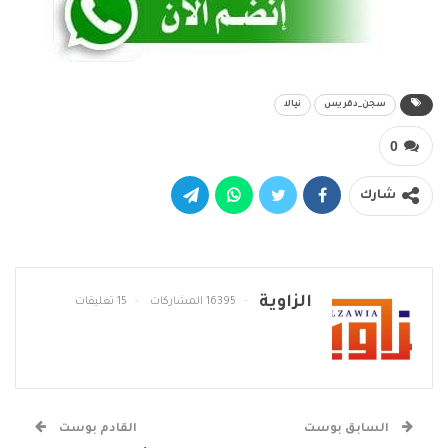
سجن_دقريس
نيالا
0
شارك
الزاوية
16395 المشاركات
15 تعليقات
السابق بوست
القادم بوست