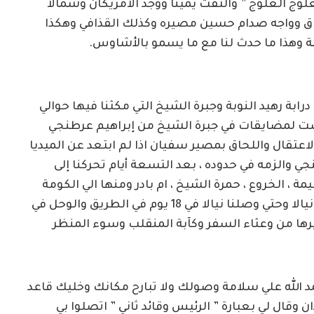
لوج العلوج ” والتفت يميناً ووجد الامريكان وشمالاً
اق وواجه صدام حسين مصيره وكذلك القذافي وهكذا
 وهذا ما حدث لنا مع ما يسمو بالأشاوس.
ابة رهيد النوبة وجبرة الشيخ التي مكثنا فيها حوالي
ضت لمضايقات في جبرة الشيخ من إبراهيم عرطنجي
عتقال واللحاق بمصير سفيان اذا لم ابتعد عن الميديا
 والزمه في حدوده ، بعد التسعة أيام تحركنا إلى
ة ، الخروع ، حمرة الشيخ ، ام بادر ومنها الي الكومة
ثم الفاشر بي فوق اتجاه ابو زريقة وزمزم لشارع نيالا وحتي وصلنا نيالا في 18 يوم في الطريق والوحل في
ها من وعثاء السفر وكآبة المنقلب وسوء المنظر
 الله علي سلامة وصولك ولا تبارح مكانك وخليك قاعد
ن وقال لي بعبارة ” الرئيس وقائد ثاني ” اتصلوا بي