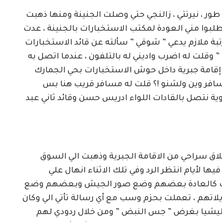
ور ، نيرتتي ، زالنجي حتي وصلت الجنينة ومنها ذهبت
وطلبوا مني العودة لمكتب الاستخبارات بالجنينة ، عدت
بة ملازم يدعي ” شوقي ” سألته عن قائد الاستخبارات
” وقلت له اضرب واديني له بالتلفون ، عندما اتصل به
ي إقامة جبرية داخل حوش الاستخبارات بحي الجمارك
سافر وين ولشنو !؟ قلت له مسافر قريب هنا بس
ية نتصل بالقادات اللواء ادريس حسن وقائد ثاني عبد
طلاق سراحي من الاقامة الجبرية وذهبت الي السوق
ا لأيام انتظر الرد وفي تلك الاثناء انهال علي
ست كالعادة بعضهم وضع صور الجيش وبعضهم وضع
اتهم ، تعملت بحزم وسب مع أي رسالة تأتي الي وكان
مليشيا بغرض ” جس النبض ” ومن خلال ردودي لهم