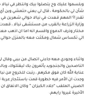
وبلسموا عليك وح يتصلوا بيك وانتظر في نيالا ح
شأن لي بالحكومة ، قال لي يعني حتمشي وين أي 
تقدر !؟ المهم قعدت في نيالا حوالي شهرين في من
وزارة الزراعة بالقرب من مستشفى نيالا ، قعدت
مختار وذرف الدموع واقسم انه اما ان اذهب معه 
الي تكساس شمال ومكثت معه بالمنزل حوالي ثلاث
واثناء وجودي معه جاءني اتصال من بيبي وقال لي 
الناصحين والجنجويد يأتمرون بك ليقتلوك، وب
عناية الله كان فوق مكرهم ، رتبت للخروج من ني
وجدت ان الأمر فيه خطورة قمت باستئجار عربة
الصيني الملقب “جلاد الكيزان ” وكان الاتفاق ا
الأخيرة غيروا رايهم.