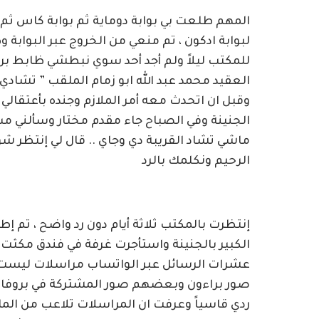
المهم طلعت بي بوابة دوماية ثم بوابة كاس ثم ط
لبوابة ادكون ، تم منعي من الخروج عبر البوابة 
للمكتب ليلاً ولم أجد أحد سوي نبطشي ظابط برت
العقيد محمد عبد الله ابو زمام الملقب ” تشادي 
وقبل ان اتحدث معه أمر الملازم وجنده بأعتقال
الجنينة وفي الصباح جاء مقدم مختار وسألني م
ماشي تشاد القريبة دي وجاي .. قال لي إنتظر شو
الرحيم ونكلمك بالرد
إنتظرت بالمكتب ثلاثة أيام دون رد واضح ، تم إ
الكبير بالجنينة واستأجرت غرفة في فندق مكثت فيه
عشرات الرسائل عبر الواتساب مراسلات لي
صور براءون وبعضهم صور المشتركة في بروفايل
ردي قاسياً وعرفت ان المراسلات تلاعب من ال