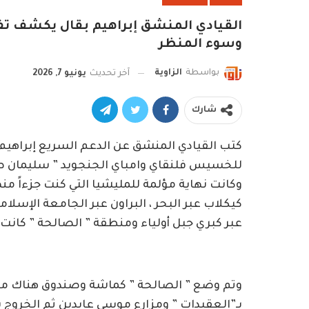
القيادي المنشق إبراهيم بقال يكشف تف
وسوء المنظر
بواسطة
الزاوية
آخر تحديث
يونيو 7, 2026
شارك
كتب القيادي المنشق عن الدعم السريع إبراهيم
وكانت نهاية مؤلمة للمليشيا التي كنت جزءاً منها 
كيكلاب عبر البحر ، البراون عبر الجامعة الإسل
عبر كبري جبل أولياء ومنطقة ” الصالحة ” كانت 
وتم وضع ” الصالحة ” كماشة وصندوق هناك مخر
بـ”العقيدات ” ومزارع موسي عابدين ثم الخروج 