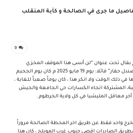
اصيل ما جرى في الصالحة و كآبة المنقلب
0
 بقال تحت عنوان “لن أنسى هذا الموقف المخزي
للخسيس فلنقاي وامباي الجنجويد ” سليمان صندل حقار” قائلا: يوم 19 مايو 2025 م كان يوم الجحيم
في ذلك الوقت ولا انكر هذا ، كان يوماً صعباً للغاية ،
امية، المشتركة اتجاه الكسارات حي الجامعة والجيش
أخر معاقل المليشيا في كل ولاية الخرطوم.
ج واحد فقط عن طريق اخر المحطة الصالحة مروراً
بطريق الصادرات اقصي جنوب غرب المويلح ، كان هذا