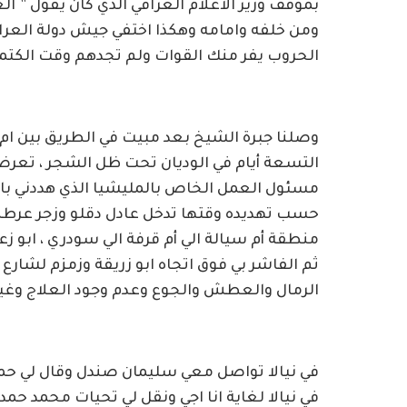
بموقف وزير الاعلام العراقي الذي كان يقول ” الع
ومن خلفه وامامه وهكذا اختفي جيش دولة العر
الحروب يفر منك القوات ولم تجدهم وقت الكتمة
وصلنا جبرة الشيخ بعد مبيت في الطريق بين ام در
التسعة أيام في الوديان تحت ظل الشجر ، تعر
مسئول العمل الخاص بالمليشيا الذي هددني بالا
حسب تهديده وقتها تدخل عادل دقلو وزجر عرطنجي
منطقة أم سيالة الي أم قرفة الي سودري ، ابو زعيم
الرمال والعطش والجوع وعدم وجود العلاج وغير
في نيالا تواصل معي سليمان صندل وقال لي حمد
في نيالا لغاية انا اجي ونقل لي تحيات محمد حمدا