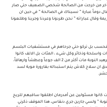
كنت آخر من خرجت من الصالحة شخصي الضعيف حتي صار
قال دوماً عبارة ” نسيناك في الصالحة ” في حين ان
مة وقال عباراته ” نحن طردونا وعردنا وجرينا وطلعونا
ل فحسب بل تركو حتي جرحاهم في مستشفيات البلسم
ت واسلحة وذخائر وكل شيء ، المئات بل الالف كانوا
يسيرون علي الاقدام وفي الطريق من الصالحة لرهيد النوبة مات أكثر من 2 الف جوعاً وعطشاً وارهاقاً،
ق ان سلاح كلاش يتم استبداله بقارورة موية لسد
حشر.
ت كانوا مسئولين عن أمدرمان اطلقوا ساقيهم للريح
نوبة ” ولسي جارين جري دنقاس، هذا الموقف ذكرني