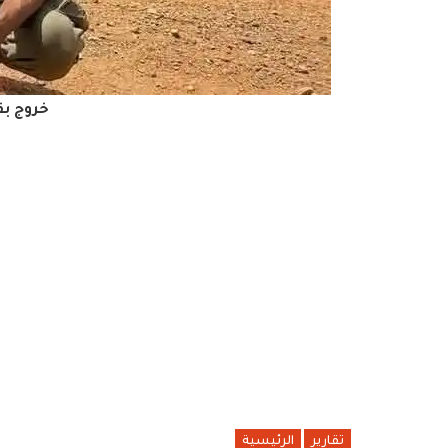
خروج بق
تقارير
الرئيسية