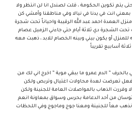
تى يتم تكوين الحكومة ، قلت لصندل انا لن انتظر ولا
بمعني انت في يدنا في نيالا وفي مناطقنا وأمشي كن
زل العمدة احمد عبد الله الرقيبة واحياناً تحت شجرة
 تحت الشجرة دي ثلاثة أيام حتي جاءني الزميل عصام
للمنزل أو يكون بيني وبينه الخصام للابد ، ذهبت معه
ة أسابيع تقريباً
بالحرف ” الدم عمرو ما ببقي موية ” اخرج اني لك من
الفعل تعرضت لعدة محاولات اغتيال وتربص ولكن
الا وقررت الذهاب بالمواصلات العامة للجنينة ولكن
 توسان من أحد الدعامة بحرس وسواق بمعاونة انعم
ن نذهب معاً للجنينة ومعنا جوج وماجوج وفي اللحظات