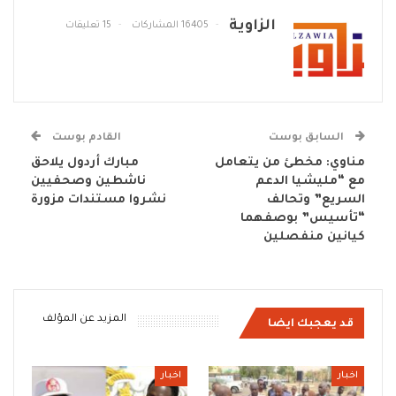
الزاوية
16405 المشاركات
15 تعليقات
السابق بوست
القادم بوست
مناوي: مخطئ من يتعامل
مبارك أردول يلاحق
مع “مليشيا الدعم
ناشطين وصحفيين
السريع” وتحالف
نشروا مستندات مزورة
“تأسيس” بوصفهما
كيانين منفصلين
المزيد عن المؤلف
قد يعجبك ايضا
اخبار
اخبار