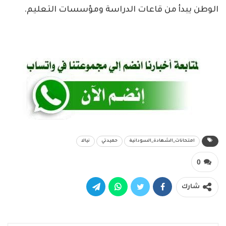
الوطن يبدأ من قاعات الدراسة ومؤسسات التعليم.
امتحانات_الشهادة_السودانية
حميدتي
نيالا
0
شارك