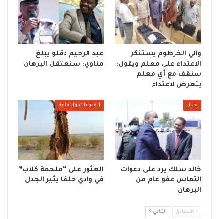
والي الخرطوم يستنكر
عبد الرحيم دقلو يبلغ
الاعتداء على معلم ويقول:
مناوي: سنعتقل البرهان
سنقف مع أي معلم
يتعرض لاعتداء
اخبار
المنوعات والثقافة
خالد سلك يرد على دعوات
العثور على “ملحمة كلاب”
التماس عفو عام من
في وادي حلفا يثير الجدل
البرهان
السابق
التالي