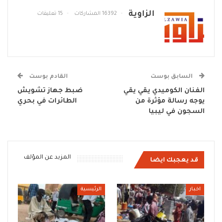
الزاوية
16392 المشاركات
15 تعليقات
السابق بوست
القادم بوست
الفنان الكوميدي يقي يقي
ضبط جهاز تشويش
يوجه رسالة مؤثرة من
الطائرات في بحري
السجون في ليبيا
المزيد عن المؤلف
قد يعجبك ايضا
اخبار
الرئيسية