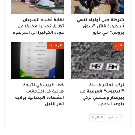
شرطة جبل أولياء تنهي
نقابة أطباء السودان
أسطورة قاتل “سوق
تطلق تحذيرا مخيفا عن
بروس” في مايو
عودة الكوليرا إلى الخرطوم
اخبار
الرئيسية
تركيا تختبر قنبلة
خطأ غريب في نتيجة
“ألباغوت” المرعبة من
طالبة في امتحانات
بيرقدار وصحفي تركي
الشهادة الابتدائية بولاية
يتوعد الدعم…
نهر النيل
السابق
التالي