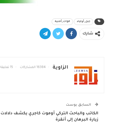
جبل_أولياء
قوات_أمنية
شارك
الزاوية
16384 المشاركات
15 تعليقات
السابق بوست
الكاتب والباحث التركي أوموت كاجري يكشف دلالات
زيارة البرهان إلى أنقرة