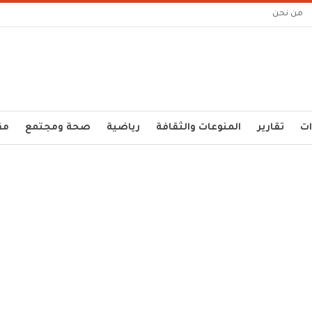
من نحن
ات
تقارير
المنوعات والثقافة
رياضية
صحة ومجتمع
مق