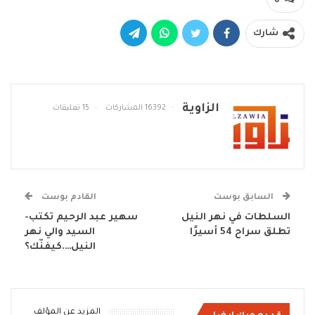
شارك
الزاوية
16392 المشاركات
15 تعليقات
السابق بوست
القادم بوست
السلطات في نهر النيل
سهير عبد الرحيم تكتب-
تطلق سراح 54 أسيرًا
السيد والي نهر
النيل….كيفنّك؟
المزيد عن المؤلف