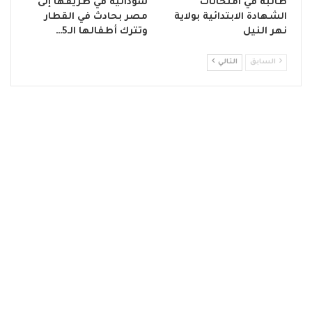
طالبة في امتحانات
سودانية في طريقها إلى
الشهادة الابتدائية بولاية
مصر بحادث في القطار
نهر النيل
وتترك أطفالها الـ5…
السابق
التالي