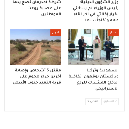
وزير الشؤون الدينية:
شرطة أمدرمان تضع يدها
رئيس الوزراء لم يبلغني
على عصابة روعت
بقرار إقالتي في آخر لقاء
المواطنين
معه وتفاجأت بها
اخبار
اخبار
السعودية وتركيا
مقتل 5 أشخاص وإصابة
وباكستان يوقعون اتفاقية
آخرين جراء هجوم على
الدفاع المشترك للردع
قربة التميد جنوب الأبيض
الاستراتيجي
السابق
التالي