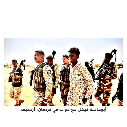
أبوعاقلة كيكل مع قواته في كردفان- أرشيف