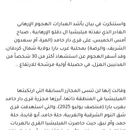
واستنكرت في بيان بأشد العبارات الهجوم الإرهابي
الغادر الذي نفذته ميليشيا ال دقلو الإرهابية ، صباح
أمس الخميس، على قرى دار حامد (المرة، أم سعدون
الشريف، والرضة) بمحلية غرب بارا بولاية شمال كردفان،
وقد أسفر الهجوم عن استشهاد أكثر من 30 شخصاً من
المدنيين العزل، في حصيلة أولية مرشحة للارتفاع ..
وقالت إنها لن تنسى المجازر السابقة التي ارتكبتها
الميليشيا في المنطقة ذاتها، أبرزها مجزرة قرى دار حامد
بغرب بارا (منتصف يوليو 2025)، والتي استهدفت قرى
شق النوم الشرقية والغربية، حلة حامد، أبو قايدة، حلة
حمد، وأم نبق، حيث حاصرت الميليشيا القرى بالعربات