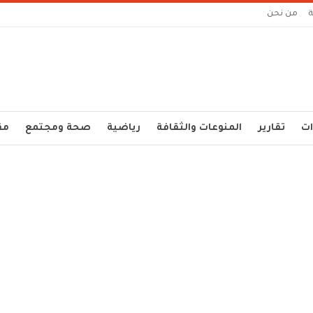
من نحن
ات
تقارير
المنوعات والثقافة
رياضية
صحة ومجتمع
مق