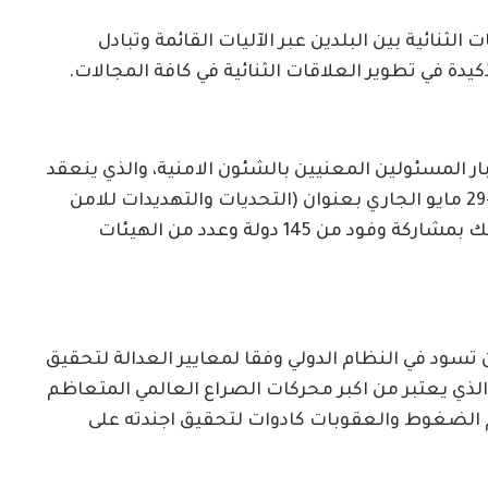
لثنائية بين البلدين عبر الآليات القائمة وتبادل
كيدة في تطوير العلاقات الثنائية في كافة المجالات.
ر المسئولين المعنيين بالشئون الامنية، والذي ينعقد
بالعاصمة الروسية موسكو خلال الفترة من 26-29 مايو الجاري بعنوان (التحديات والتهديدات للامن
الدولي في سياق بروز عالم متعدد الأقطاب)، وذلك بمشاركة وفود من 145 دولة وعدد من الهيئات
ن تسود في النظام الدولي وفقا لمعايير العدالة لتحقيق
الذي يعتبر من اكبر محركات الصراع العالمي المتعاظم
 الضغوط والعقوبات كادوات لتحقيق اجندته على