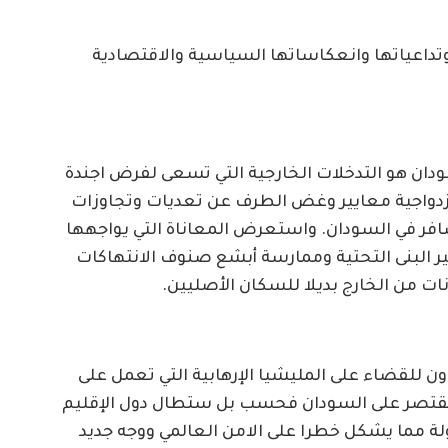
ة وتداعياتها وانعكاساتها السياسية والاقتصادية
دان هو التدخلات الخارجية التي تسعى لفرض اجندة
زدواجية معايير وغض الطرف عن تعديات وتجاوزات
افر في السودان. واستعرض المعاناة التي يواجهها
 البنى التحتية وممارسة أبشع صنوف الانتهاكات
ت من الخارج بديلا للسكان الأصليين.
 للقضاء على المليشيا الإرهابية التي تعمل على
 تقتصر على السودان فحسب بل ستطال دول الإقليم
وانها تستجلب المرتزقة من اكثر من 17 دولة مما يشكل خطرا على الامن العالمي ووجه جديد