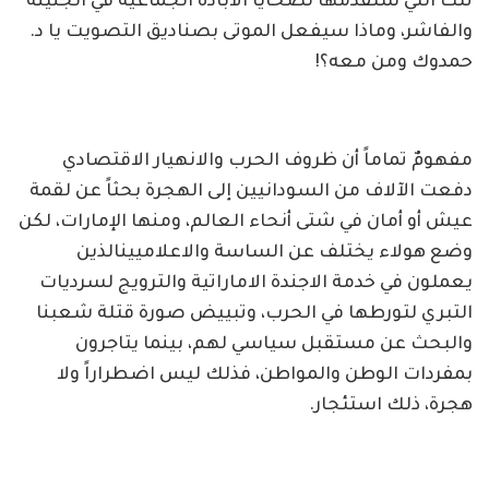
تلك التي ستقدمها لضحايا الابادة الجماعية في الجنينة
والفاشر، وماذا سيفعل الموتى بصناديق التصويت يا د.
حمدوك ومن معه؟!
مفهومٌ تماماً أن ظروف الحرب والانهيار الاقتصادي
دفعت الآلاف من السودانيين إلى الهجرة بحثاً عن لقمة
عيش أو أمان في شتى أنحاء العالم، ومنها الإمارات، لكن
وضع هولاء يختلف عن الساسة والاعلاميينالذين
يعملون في خدمة الاجندة الاماراتية والترويج لسرديات
التبري لتورطها في الحرب، وتبييض صورة قتلة شعبنا
والبحث عن مستقبل سياسي لهم، بينما يتاجرون
بمفردات الوطن والمواطن، فذلك ليس اضطراراً ولا
هجرة، ذلك استئجار.