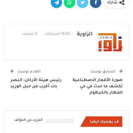
شارك
الزاوية
16362 المشاركات
15 تعليقات
السابق بوست
القادم بوست
صورة الأقمار الاصطناعية
رئيس هيئة الأركان: النصر
تكشف ما حدث في حي
بات أقرب من حبل الوريد
المطار بالخرطوم
المزيد عن المؤلف
قد يعجبك ايضا