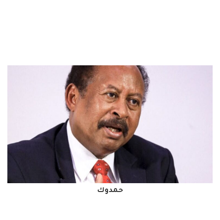
حمدوك