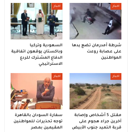
اخبار
اخبار
شرطة أمدرمان تضع يدها
السعودية وتركيا
على عصابة روعت
وباكستان يوقعون اتفاقية
المواطنين
الدفاع المشترك للردع
الاستراتيجي
اخبار
اخبار
مقتل 5 أشخاص وإصابة
سفارة السودان بالقاهرة
آخرين جراء هجوم على
توجه تحذيرات للمواطنين
قربة التميد جنوب الأبيض
المقيمين بمصر