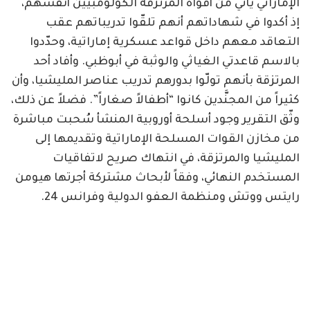
الإماراتي يأتي من أفواه المرتزقة الكولومبيين أنفسهم،
إذ أكدوا في شهاداتهم أنهم تلقّوا تدريباتهم عقب
التعاقد معهم داخل قواعد عسكرية إماراتية، وحدّدوا
بالاسم قاعدتي الغياثي والوثبة في أبوظبي. وأفاد أحد
المرتزقة بأنهم تولّوا بدورهم تدريب عناصر المليشيا، وأن
كثيراً من المجنَّدين كانوا “أطفالاً صغاراً”. فضلاً عن ذلك،
وثّق التقرير وجود أسلحة أوروبية المنشأ سُحبت مباشرة
من مخازن القوات المسلحة الإماراتية وتقديمها إلى
المليشيا والمرتزقة، في انتهاك صريح لاتفاقيات
المستخدم النهائي، وفقاً لأبحاث مشتركة أجرتها هيومن
رايتس ووتش ومنظمة العفو الدولية وفرانس 24.