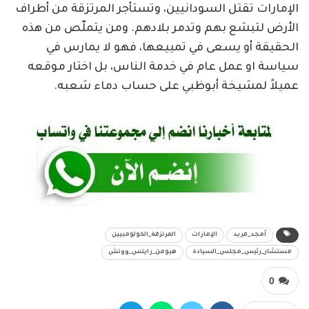
الإمارات تقتل السودانيين، وتستأجر المرتزقة من أطراف
الأرض لتبشع بهم وتدمر بلادهم. ومن يتملّص من هذه
الحقيقة أو يسعى في تمييعها، فهو لا يمارس في
سياسة او عمل عام في خدمة الناس، بل اختار موقعه
عميلاً لمشيخة أبوظبي على حساب دماء شعبه.
أمجد_فريد
الإمارات
المرتزقة_الكولومبيين
مستشار_رئيس_مجلس_السيادة
هيومن_رايتس_ووتش
0