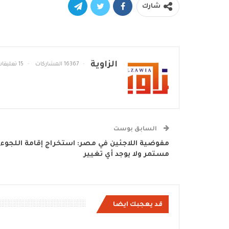
شارك
الزاوية
16367 المشاركات
15 تعليقات
السابق بوست
مفوضية اللاجئين في مصر: استخراج إقامة اللجوء
مستمر ولا يوجد أي تغيير
قد يعجبك ايضا