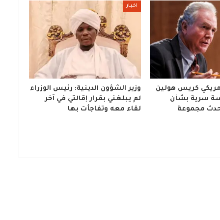
اخبار
أمريكي كريس هولين
وزير الشؤون الدينية: رئيس الوزراء
سة سرية بشأن
لم يبلغني بقرار إقالتي في آخر
حدث مجموعة
لقاء معه وتفاجأت بها