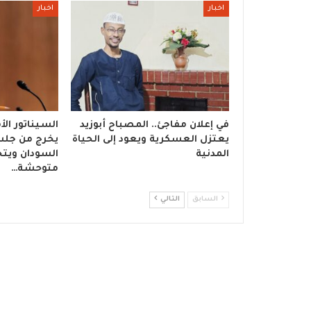
اخبار
اخبار
في إعلان مفاجئ.. المصباح أبوزيد
السيناتور ال
يعتزل العسكرية ويعود إلى الحياة
يخرج من جل
المدنية
السودان ويت
متوحشة…
السابق
التالي