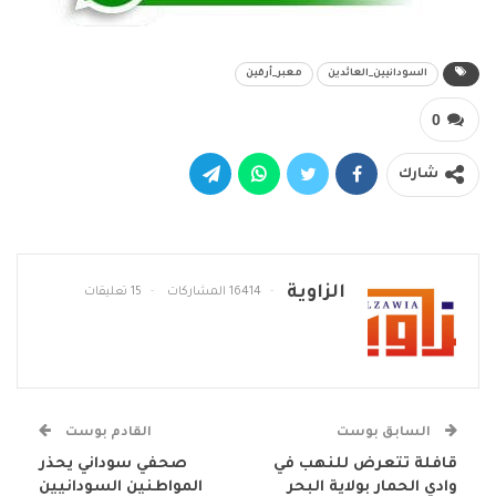
السودانيين_العائدين
معبر_أرقين
0
شارك
الزاوية
16414 المشاركات
15 تعليقات
السابق بوست
القادم بوست
قافلة تتعرض للنهب في
صحفي سوداني يحذر
وادي الحمار بولاية البحر
المواطنين السودانيين