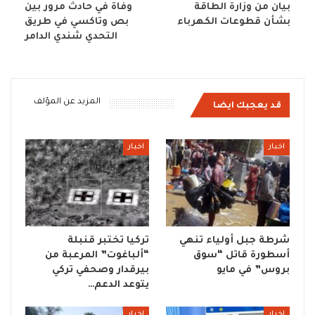
بيان من وزارة الطاقة
وفاة في حادث مرور بين
بشأن قطوعات الكهرباء
بص وتاكسي في طريق
التحدي شندي الدامر
المزيد عن المؤلف
قد يعجبك ايضا
اخبار
اخبار
شرطة جبل أولياء تنهي
تركيا تختبر قنبلة
أسطورة قاتل “سوق
“ألباغوت” المرعبة من
بروس” في مايو
بيرقدار وصحفي تركي
يتوعد الدعم…
اخبار
اخبار