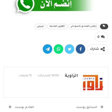
إعلان_المبادئ_السوداني
القوى_المدنية
نيروبي
0
شارك
الزاوية
16392 المشاركات
15 تعليقات
السابق بوست
القادم بوست