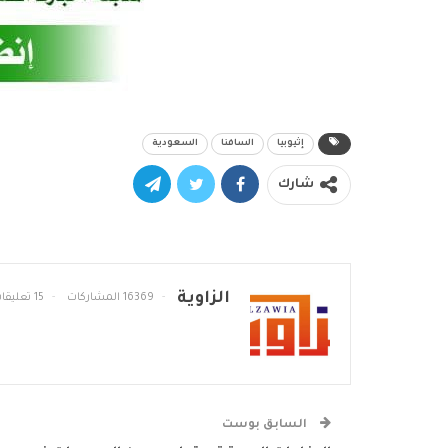
إثيوبيا
السافنا
السعودية
شارك
الزاوية
16369 المشاركات
15 تعليقات
السابق بوست