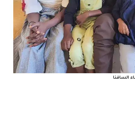
اء السافنا