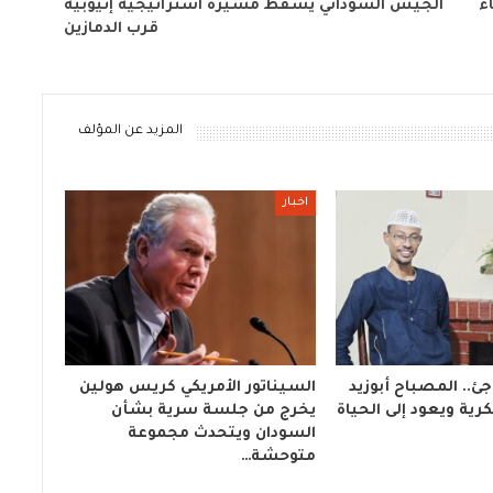
ء
الجيش السوداني يسقط مسيرة استراتيجية إثيوبية
قرب الدمازين
المزيد عن المؤلف
اخبار
ئ.. المصباح أبوزيد
السيناتور الأمريكي كريس هولين
ية ويعود إلى الحياة
يخرج من جلسة سرية بشأن
السودان ويتحدث مجموعة
متوحشة…