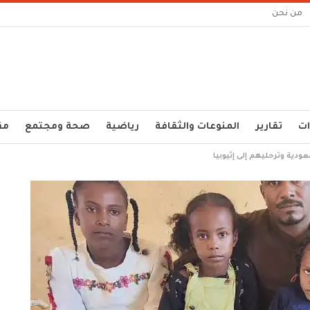
من نحن
ات
تقارير
المنوعات والثقافة
رياضية
صحة ومجتمع
مق