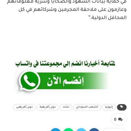
في حماية بيانات الشهود والضحايا وسرية معلوماتهم
وعازمون على ملاحقة المجرمين وشركائهم في كل
المحافل الدولية.”
إثيوبيا
الشعب السوداني
تشاد
دول_أفريقية
دول_أفريقيى
0