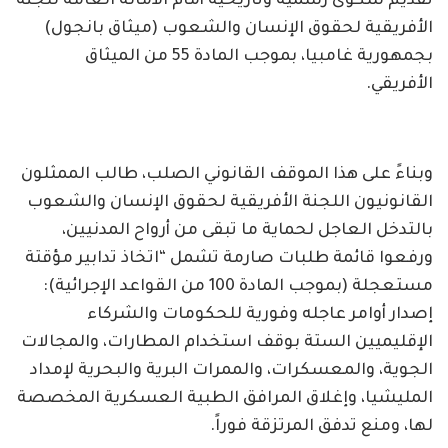
تقديم شكوى رسمية وتاريخية أمام الأمانة العامة للجنة
الأفريقية لحقوق الإنسان والشعوب (ميثاق بانجول)
بجمهورية غامبيا، بموجب المادة 55 من الميثاق
الأفريقي.
وبناءً على هذا الموقف القانوني الصلب، طالب الممثلون
القانونيون اللجنة الأفريقية لحقوق الإنسان والشعوب
بالتدخل العاجل لحماية ما تبقى من أرواح المدنيين،
ورفعوا قائمة طلبات صارمة تشمل “اتخاذ تدابير مؤقتة
مستعجلة (بموجب المادة 100 من القواعد الإجرائية):
إصدار أوامر عاجله وفورية للحكومات والشركاء
الإقليميين الستة بوقف استخدام المطارات، والمجالات
الجوية، والمعسكرات، والممرات البرية والبحرية لإمداد
المليشيا، وإغلاق المرافق الطبية العسكرية المخصصة
لها، ومنع تدفق المرتزقة فوراً.