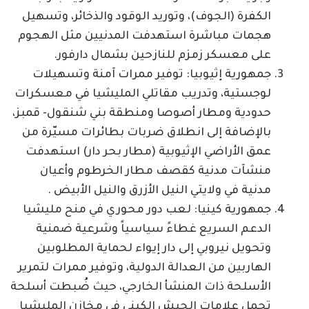
الكفرة (الجوف)، وتوريد الوقود والذخائر، وتسهيل
هجمات مباشرة استهدفت المدنيين مثل الهجوم
على معسكر زمزم للنازحين بشمال دارفور.
جمهورية إثيوبيا: توفير ممرات آمنة وتسهيلات
لوجستية، وتدريب مقاتلي المليشيا في معسكرات
حدودية ومطار أصوصا ومنطقة بني شنقول- قمبز،
بالإضافة إلى انطلاق ضربات بطائرات مسيّرة من
عمق الأراضي الإثيوبية (مطار بحر دار) استهدفت
منشآت مدنية كقصف مطار الخرطوم وأعيان
مدنية في ولايتي النيل الأزرق والنيل الأبيض .
جمهورية كينيا: لعب دور محوري في منح مليشيا
الدعم السريع غطاءً سياسياً وشرعية ضمنية
وتحويل نيروبي إلى دار إيواء لحماية المطلوبين
الهاربين من العدالة الدولية، وتوفير ممرات لتمرير
الأسلحة ذات المنشأ الخارجي، حيث ضُبطت أسلحة
تحمل علامات الجيش الكيني في مخازن المليشيا