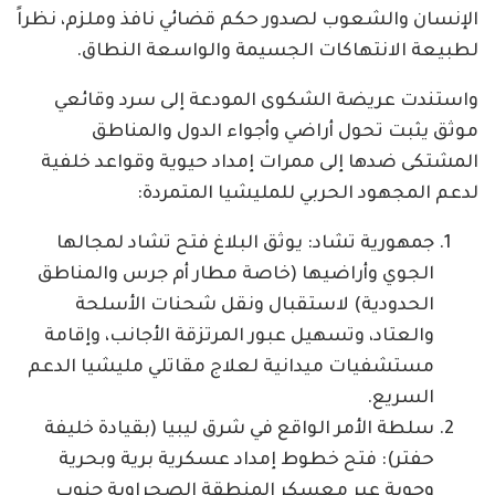
الإنسان والشعوب لصدور حكم قضائي نافذ وملزم، نظراً
لطبيعة الانتهاكات الجسيمة والواسعة النطاق.
واستندت عريضة الشكوى المودعة إلى سرد وقائعي
موثق يثبت تحول أراضي وأجواء الدول والمناطق
المشتكى ضدها إلى ممرات إمداد حيوية وقواعد خلفية
لدعم المجهود الحربي للمليشيا المتمردة:
جمهورية تشاد: يوثق البلاغ فتح تشاد لمجالها
الجوي وأراضيها (خاصة مطار أم جرس والمناطق
الحدودية) لاستقبال ونقل شحنات الأسلحة
والعتاد، وتسهيل عبور المرتزقة الأجانب، وإقامة
مستشفيات ميدانية لعلاج مقاتلي مليشيا الدعم
السريع.
سلطة الأمر الواقع في شرق ليبيا (بقيادة خليفة
حفتر): فتح خطوط إمداد عسكرية برية وبحرية
وجوية عبر معسكر المنطقة الصحراوية جنوب