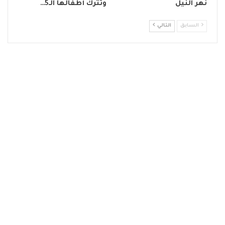
نهر النيل
وتترك أطفالها الـ5…
السابق
التالي