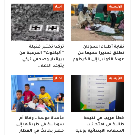
الرئيسية
اخبار
نقابة أطباء السودان
تركيا تختبر قنبلة
تطلق تحذيرا مخيفا عن
“ألباغوت” المرعبة من
عودة الكوليرا إلى الخرطوم
بيرقدار وصحفي تركي
يتوعد الدعم…
الرئيسية
اخبار
خطأ غريب في نتيجة
مأساة مؤلمة.. وفاة أم
طالبة في امتحانات
سودانية في طريقها إلى
الشهادة الابتدائية بولاية
مصر بحادث في القطار