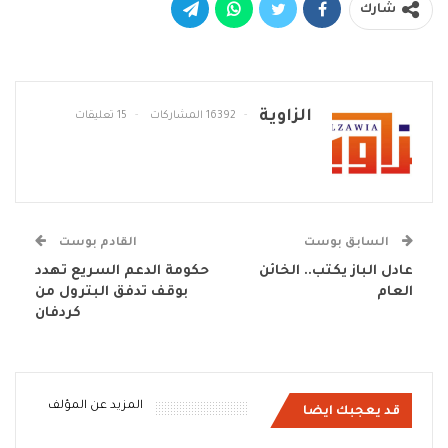
شارك
الزاوية
16392 المشاركات
15 تعليقات
السابق بوست
القادم بوست
عادل الباز يكتب.. الخائن
حكومة الدعم السريع تهدد
العام
بوقف تدفق البترول من
كردفان
المزيد عن المؤلف
قد يعجبك ايضا