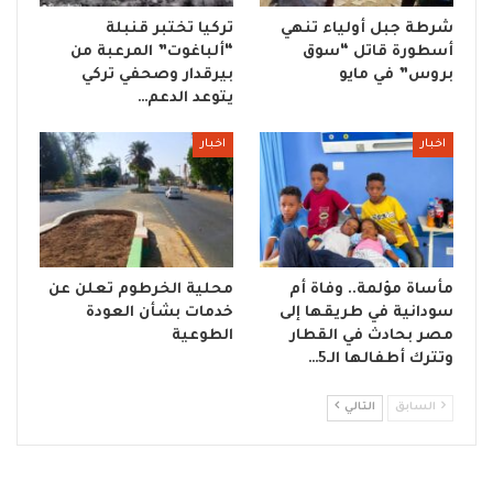
شرطة جبل أولياء تنهي
تركيا تختبر قنبلة
أسطورة قاتل “سوق
“ألباغوت” المرعبة من
بروس” في مايو
بيرقدار وصحفي تركي
يتوعد الدعم…
اخبار
اخبار
مأساة مؤلمة.. وفاة أم
محلية الخرطوم تعلن عن
سودانية في طريقها إلى
خدمات بشأن العودة
مصر بحادث في القطار
الطوعية
وتترك أطفالها الـ5…
السابق
التالي