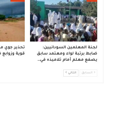
لجنة المعلمين السودانيين:
تحذير جوي من
ضابط برتبة لواء ومعتمد سابق
قوية وزوابع في 6 ول
يصفع معلم أمام تلاميذه في…
السابق
التالي