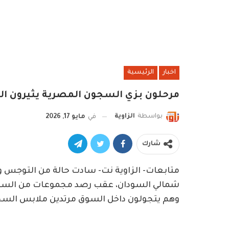
اخبار
الرئيسية
مرحلون بزي السجون المصرية يثيرون اله
بواسطة
الزاوية
في
مايو 17, 2026
شارك
متابعات- الزاوية نت- سادت حالة من التوجس وال
شمالي السودان، عقب رصد مجموعات من السودان
وهم يتجولون داخل السوق مرتدين ملابس السج