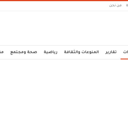
من نحن
ات
تقارير
المنوعات والثقافة
رياضية
صحة ومجتمع
مق