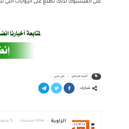
على الفيسبوك لذلك تطلع على الروايات التي تن
أميرة قرناص
علي كرتي
شارك
الزاوية
16344 المشاركات
15 تعليقات