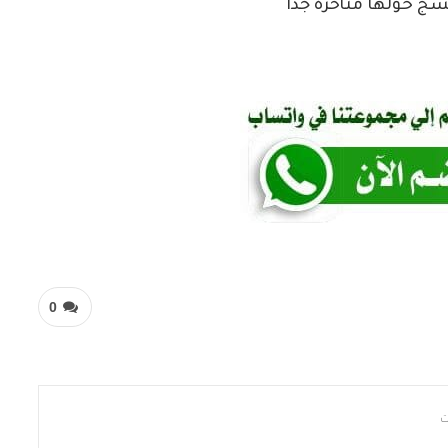
سج حولها متأخرة جدا
0