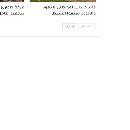
قائد ميداني لمواطني النهود
غرفة طوارئ د
والخوي: ستفوا الشنط
بتحقيق عاجل
السابق
التالي