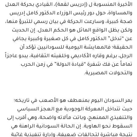
الأخيرة المنسوبة ل (إدريس لقمة)، القيادي بحركة العدل
والمساواة، حول دور رئيس الوزراء الدكتور كامل إدريس
ضجة كبيرة، وسارعت الحركة في بيان رسمي للتبرؤ منها،
ولكن يظل الواقع الماثل هو الحكم العدل. إن الحديث
عن “تدخل” الدكتور كامل في كل صغيرة وكبيرة يجافي
الحقيقة؛ فالمعايشة اليومية للسودانيين تؤكد أن
الرجل، برغم وقاره الأكاديمي وخلفيته الثقافية، يبدو عاجزاً
تماماً عن فك شفرة “قيادة الدولة” في زمن الحرب
والتحولات المصيرية.
يمر السودان اليوم بمنعطف هو الأصعب في تاريخه؛
حيث تتداخل المعركة الوجودية مع العجز السياسي
والتنفيذي الممنهج، وباتت مآلاته واضحة، وهي أقرب إلى
السقوط نحو الهاوية. إن الحالة السودانية الراهنة هي
نتيجة مباشرة لتحالفات ضعيفة، وإدارة تنفيذية غائبة