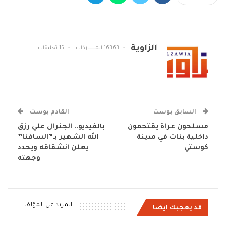
الزاوية
16363 المشاركات
15 تعليقات
السابق بوست
القادم بوست
مسلحون عراة يقتحمون
بالفيديو.. الجنرال علي رزق
داخلية بنات في مدينة
الله الشهير بـ”السافنا”
كوستي
يعلن انشقاقه ويحدد
وجهته
المزيد عن المؤلف
قد يعجبك ايضا