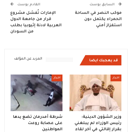
السابق بوست
القادم بوست
موكب النصر في الساحة
الإمارات تُفشل مشروع
الحمراء يكتمل دون
قرار من جامعة الدول
استفزاز أمني
العربية لادنة إثيوبيا بطلب
من السودان
المزيد عن المؤلف
قد يعجبك ايضا
اخبار
اخبار
وزير الشؤون الدينية:
شرطة أمدرمان تضع يدها
رئيس الوزراء لم يبلغني
على عصابة روعت
بقرار إقالتي في آخر لقاء
المواطنين