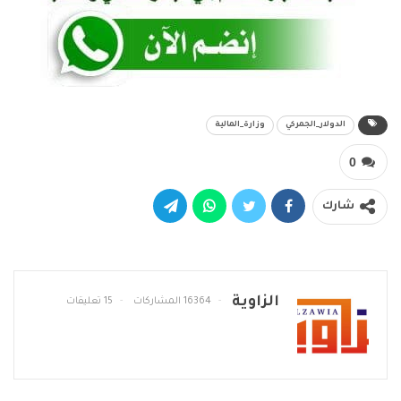
الدولار_الجمركي
وزارة_المالية
0
شارك
الزاوية
16364 المشاركات
15 تعليقات