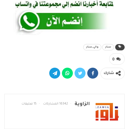
سنار
والي_سنار
0
شارك
الزاوية
16342 المشاركات
15 تعليقات