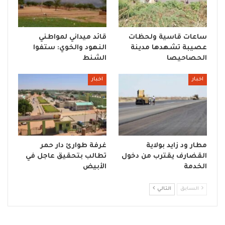
ساعات قاسية ولحظات
قائد ميداني لمواطني
عصيبة تشهدها مدينة
النهود والخوي: ستفوا
الحصاحيصا
الشنط
اخبار
اخبار
مطار ود زايد بولاية
غرفة طوارئ دار حمر
القضارف يقترب من دخول
تطالب بتحقيق عاجل في
الخدمة
الأبيض
السابق
التالي