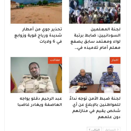
لجنة المعلمين
تحذير جوي من أمطار
السودانيين: ضابط برتبة
شديدة ورياح قوية وزوابع
لواء ومعتمد سابق يصفع
في 6 ولايات
معلم أمام تلاميذه في…
اخبار
مقالات
لجنة ضبط الأمن توجه نداءً
عبد الرحيم دقلو يواجه
للمواطنين بالإبلاغ عن أي
العاصفة ويغادر غاضبا
شخص يقيم في منازلهم
دون علمهم
السابق
التالي