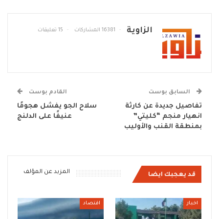
الزاوية
16381 المشاركات
15 تعليقات
السابق بوست
القادم بوست
تفاصيل جديدة عن كارثة
سلاح الجو يفشل هجومًا
انهيار منجم “كليتي”
عنيفًا على الدلنج
بمنطقة القنب والأوليب
المزيد عن المؤلف
قد يعجبك ايضا
اخبار
اقتصاد