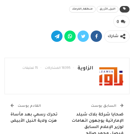
النيل_الأزرق
منطقة_الكرمك
0
شارك
الزاوية
16395 المشاركات
15 تعليقات
السابق بوست
القادم بوست
ضحايا شركة بلاك شيلد
تحرك رسمي بعد مأساة
الإماراتية يوجهون اتهامات
هزت ولاية النيل الأبيض
لوزير الإعلام السابق
فيصل محمد صالح