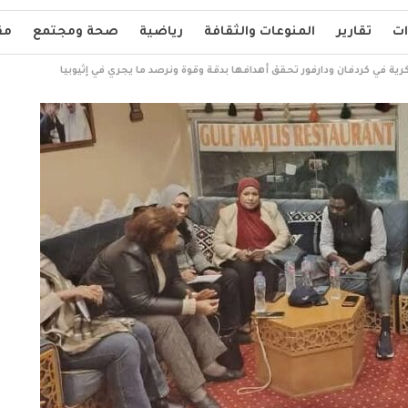
ات
تقارير
المنوعات والثقافة
رياضية
صحة ومجتمع
مق
ية في كردفان ودارفور تحقق أهدافها بدقة وقوة ونرصد ما يجري في إثيوبيا