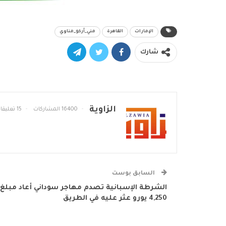
الإمارات
القاهرة
مني_أركو_مناوي
شارك
الزاوية
16400 المشاركات
15 تعليقات
السابق بوست
الشرطة الإسبانية تصدم مهاجر سوداني أعاد مبلغ
4,250 يورو عثر عليه في الطريق