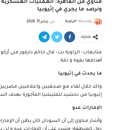
مناوي من القاهرة: العمليات العسكرية ف
ونرصد ما يجري في إثيوبيا
بواسطة
الزاوية
في
يناير 11, 2026
شارك
متابعات- الزاوية نت- قال حاكم دارفور مني أرك
أهدافها بقوة و دقة.
ما يحدث في إثيوبيا
واكد خلال لقاء مع صحفيين واعلاميين مصريين 
إثيوبيا من تحشيد للمليشيا المأجورة بهدف ال
الإمارات عدو
وأشار مناوي إلى أن السودان كان يظن أن الإما
دول المنطقة؛ وشدد على أن الإمارات عدو و لن ي