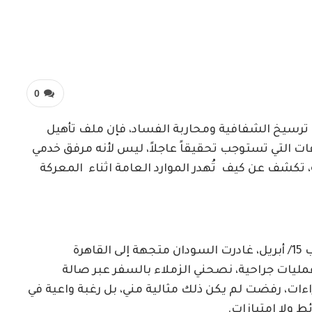
0
ي ترسيخ الشفافية ومحاربة الفساد، فإن ملف تأهيل
ت التي تستوجب تحقيقاً عاجلاً، ليس لأنه مرفق خدمي
تكشف عن كيف تُهدر الموارد العامة اثناء المعركة
في سبتمبر الماضي، وللمرة الأولى منذ اندلاع حرب 15/ أبريل، غادرت السودان متجهة إلى القاهرة
يات جراحية، نصحني الزملاء بالسفر عبر صالة
ً للإجراءات، رفضت لم يكن ذلك مثالية مني، بل رغبة واعية في
ط ولا امتيازات.