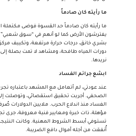
ما رأيته كان صادماً
ما رأيته كان صادماً حد القسوة فوضى مكتملة ال
يفترشون الأرض كما لو أنهم في “سوق شعبي” ا
بشري خانق، درجات حرارة مرتفعة، وتكييف مركز
دورات المياه طافحة، ومشاهد لا تمت بصلة إلى كر
نريدها.
ابشع جرائم الفساد
عند عودتي، لم أتعامل مع المشهد باعتباره 
الصحفي. أجريت تحقيق استقصائي، وتوصلت إل
الفساد منذ اندلاع الحرب. ملايين الدولارات ص
مؤهلة، ذات خبرة ومعايير فنية معروفة، جرى تجاو
تستوفي أبسط الشروط المهنية. وكانت النتيجة 
أُنفقت من أجله أموال دافع الضريبة.