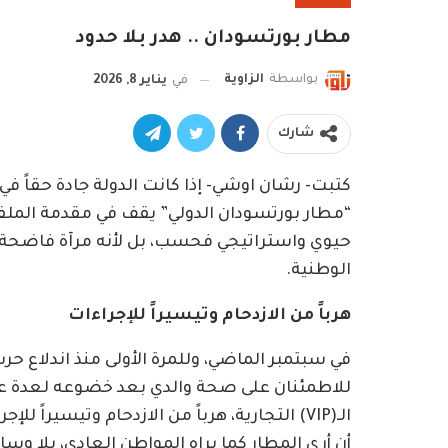
مطار بورتسودان .. هدر بلا حدود
بواسطة
الزاوية
في
يناير 8, 2026
شارك
كتبت- رشان اوشي- إذا كانت الدولة جادة حقاً ف
“مطار بورتسودان الدولي” يقف في مقدمة الملفا
حيوي واستراتيجي فحسب، بل لأنه مرآة فاضحة، 
الوطنية.
هرباً من الازدحام وتيسيراً للإجراءات
للاطمئنان على صحة والدي بعد خضوعه لعدة عمل
الـ(VIP) التجارية، هرباً من الازدحام وتيسيرا
أن أرى المطار كما يراه المواطن العادي، بلا وسائ