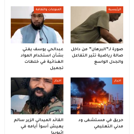
الرئيسية
المنوعات والثقافة
صورة لـ”البرهان” من داخل
عبدالحي يوسف يفتي
صالة رياضية تثير التفاعل
بشأن استخدام المواد
والجدل الواسع
الغذائية في خلطات
تجميل
اخبار
اخبار
حريق في مستشفى ود
القائد الميداني الزير سالم
مدني التعليمي
يعيش أسوأ أيامه في
إثيوبيا