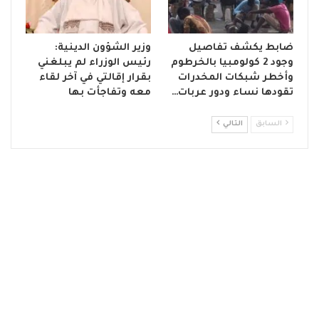
ضابط يكشف تفاصيل
وزير الشؤون الدينية:
وجود 2 كولومبيا بالخرطوم
رئيس الوزراء لم يبلغني
وأخطر شبكات المخدرات
بقرار إقالتي في آخر لقاء
تقودها نساء ودور عربات…
معه وتفاجأت بها
السابق
التالي