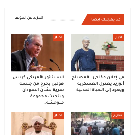
المزيد عن المؤلف
قد يعجبك ايضا
اخبار
اخبار
في إعلان مفاجئ.. المصباح
السيناتور الأمريكي كريس
أبوزيد يعتزل العسكرية
هولين يخرج من جلسة
ويعود إلى الحياة المدنية
سرية بشأن السودان
ويتحدث مجموعة
متوحشة…
تقارير
اخبار