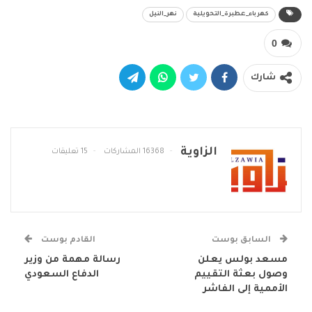
كهرباء_عطبرة_التحويلية
نهر_النيل
0
شارك
الزاوية
16368 المشاركات
15 تعليقات
السابق بوست
القادم بوست
مسعد بولس يعلن
رسالة مهمة من وزير
وصول بعثة التقييم
الدفاع السعودي
الأممية إلى الفاشر