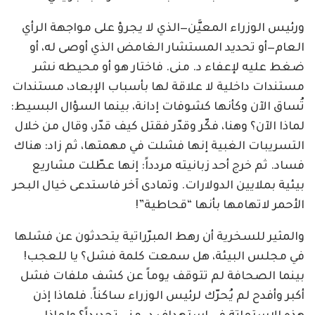
ورئيس الوزراء المعيَّن—الذي لا يجرؤ على مواجهة الرأي
العام—أو تحديد المستشار الغامض الذي أوصى له، أو
ضغط عليه لإعفاء د. منى. فاختار هو أو محيطه نشر
مستندات داخلية لا علاقة لها بأسباب الإبعاد، مستندات
تُساق الآن وكأنها كشوفات إدانة، بينما السؤال البسيط:
لماذا الآن؟ وهنا، فكّر وقدّر فقتل كيف قدّر، وقال من خلال
التسريبات الغبية إنها فشلت في مهمتها، ثم زاد: هناك
فساد. ثم خرج أحد زبانيته مردداً: إنها عطّلت مشاريع
بيئية بملايين الدولارات. وتمادى آخر فاستدعى خيال البحر
الأحمر لاتهامها بأنها “قحاطية”!
والمثير للسخرية أن رهط المبرّراتية يتحدثون عن فشلها
في مجلس البيئة، هل سمعت كلمة فشل؟ يا للعجب!
بينما الصحافة لم تتوقف يوماً عن كشف ملفات فشل
أكبر وأفدح لم يُحرّك لرئيس الوزراء ساكناً. فلماذا إذن