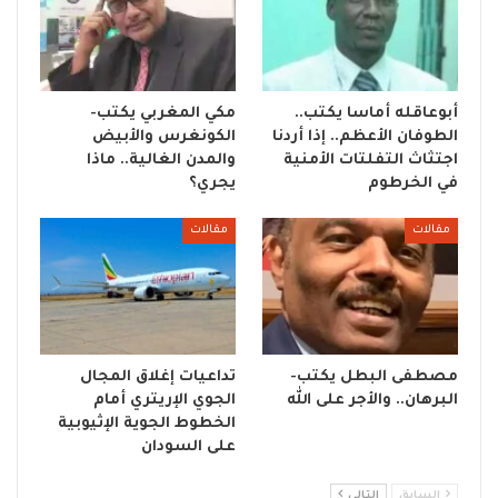
أبوعاقله أماسا يكتب..
مكي المغربي يكتب-
الطوفان الأعظم.. إذا أردنا
الكونغرس والأبيض
اجتثاث التفلتات الأمنية
والمدن الغالية.. ماذا
في الخرطوم
يجري؟
مقالات
مقالات
مصطفى البطل يكتب-
تداعيات إغلاق المجال
البرهان.. والأجر على الله
الجوي الإريتري أمام
الخطوط الجوية الإثيوبية
على السودان
السابق
التالي