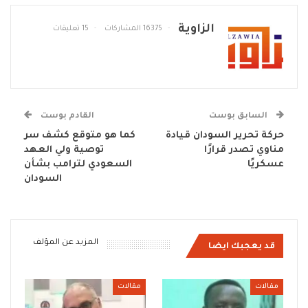
الزاوية
16375 المشاركات
15 تعليقات
السابق بوست
القادم بوست
حركة تحرير السودان قيادة
كما هو متوقع كشف سر
مناوي تصدر قرارًا
توصية ولي العهد
عسكريًا
السعودي لترامب بشأن
السودان
المزيد عن المؤلف
قد يعجبك ايضا
مقالات
مقالات