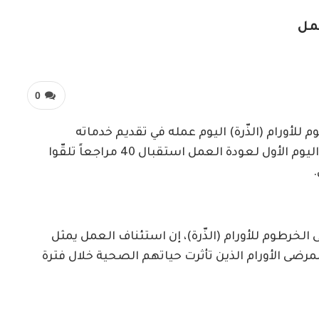
مل
0
أورام (الذّرة) اليوم عمله في تقديم خدماته
العلاجية لأول مرة منذ اندلاع الحرب، حيث شهد اليوم الأول لعودة العمل استقبال 40 مراجعاً تلقّوا
الخرطوم للأورام (الذّرة)، إن استئناف العمل يمثل
رضى الأورام الذين تأثرت حياتهم الصحية خلال فترة