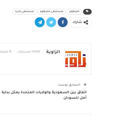
الخرطوم
مستشفى_الخرطوم
مستشفى_الذرة
شارك
الزاوية
16369 المشاركات
15 تعليقات
السابق بوست
اتفاق بين السعودية والولايات المتحدة يمثل بداية
أمل للسودان