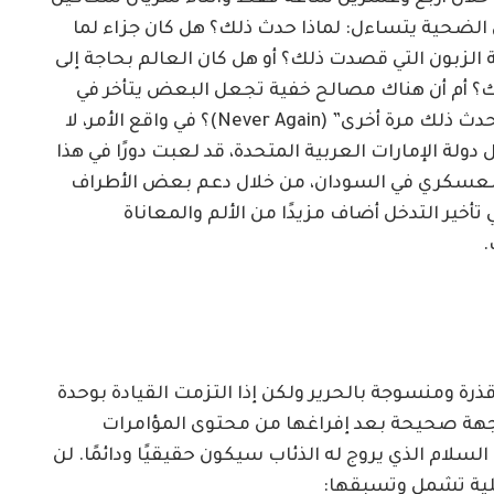
ن الضحية يتساءل: لماذا حدث ذلك؟ هل كان جزاء لما
 الزبون التي قصدت ذلك؟ أو هل كان العالم بحاجة إلى
رك؟ أم أن هناك مصالح خفية تجعل البعض يتأخر في
اتخاذ موقف حاسم، الذي قيل مكرراً: “يجب ألا يحدث ذلك مرة أخرى” (Never Again)؟ في واقع الأمر، لا
لة الإمارات العربية المتحدة، قد لعبت دورًا في هذا
والعسكري في السودان، من خلال دعم بعض الأطراف
 تأخير التدخل أضاف مزيدًا من الألم والمعاناة
.
رة ومنسوجة بالحرير ولكن إذا التزمت القيادة بوحدة
ى وجهة صحيحة بعد إفراغها من محتوى المؤامرات
م الذي يروج له الذئاب سيكون حقيقيًا ودائمًا. لن
ملية تشمل وتسبقها: