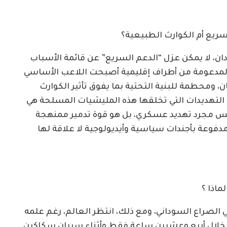
سريع أم الكوارث الطبيعية؟
ن، لا يمكن عزل “الدعم السريع” عن قائمة الأسباب
، المدعومة من أطراف إقليمية أصبحت اللاعب الأساسي
ومحطمة للبنية التحتية بما يفوق تأثير الكوارث
ن التهديدات التي تخلقها هذه المليشيات المسلحة هي
 ليس مجرد تهديد عسكري، بل هو قوة تدمير ممنهجة
مدفوعة بأجندات سياسية وأيديولوجية لا علاقة لها
ماذا ؟
 الصراع السوداني، ومع ذلك، انتظر العالم، رغم علمه
في خلال أربع وعشرين ساعة فقط وأثناء سريان سكاكين