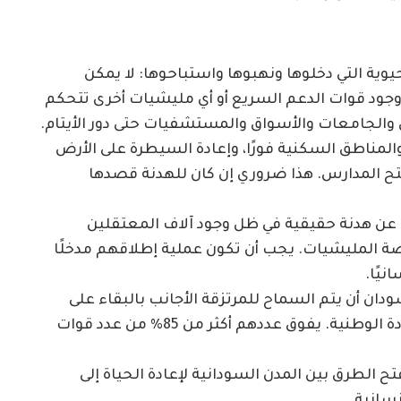
وية التي دخلوها ونهبوها واستباحوها: لا يمكن
جود قوات الدعم السريع أو أي مليشيات أخرى تتحكم
س والجامعات والأسواق والمستشفيات حتى دور الأيتام.
مناطق السكنية فورًا، وإعادة السيطرة على الأرض
ح المدارس. هذا ضروري إن كان للهدنة قصدها
عن هدنة حقيقية في ظل وجود آلاف المعتقلين
ضة المليشيات. يجب أن تكون عملية إطلاقهم مدخلًا
نيًا.
دان أن يتم السماح للمرتزقة الأجانب بالبقاء على
أرضه. هؤلاء يمثلون تهديدًا أكبر على السيادة الوطنية. يفوق عددهم أكثر من 85% من عدد قوات
ح الطرق بين المدن السودانية لإعادة الحياة إلى