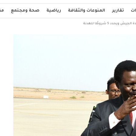
ات
تقارير
المنوعات والثقافة
رياضية
صحة ومجتمع
مق
ويحدد 5 شروطًا للهدنة