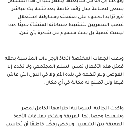
ونوهت إلى أنه من متابعتها يظهر جليًا أن هذا الشخص
يسعى لصناعة جدل زائف خاصة بعد فتحه بث مباشر
فور تزايد الهجوم على صفحته ومحاولته استغلال
غضب المصريين لتنشيط حساباته المنشأة حديثًا هذه
ليست قضية بل بحث محموم عن شهرة بأي ثمن.
ودعت الجهات المختصة اتخاذ الإجراءات المناسبة بحقه
فمثل هذه الأفعال تمس السلم المجتمعي ولا تخدم إلا
الفوضى ولم تنفعه في بلده الأم ولا في الدول التي عاش
فيها ولن تصنع له مكانة في أي مكان.
واكدت الجالية السودانية احترامها الكامل لمصر
وشعبها وحضارتها العريقة ونفتخر بعلاقات الأخوة
العميقة بين الشعبين ونرفض رفضًا قاطعًا أن يُحاسب