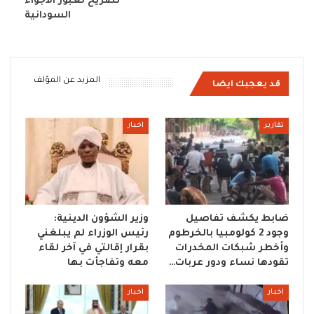
تصريح لعبور الأجواء
السودانية
المزيد عن المؤلف
قد يعجبك ايضا
تقارير
اخبار
ضابط يكشف تفاصيل
وزير الشؤون الدينية:
وجود 2 كولومبيا بالخرطوم
رئيس الوزراء لم يبلغني
وأخطر شبكات المخدرات
بقرار إقالتي في آخر لقاء
تقودها نساء ودور عربات…
معه وتفاجأت بها
اخبار
اخبار