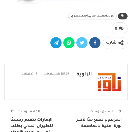
وزير_التعليم العالي_أحمد_مضوي
0
شارك
الزاوية
16365 المشاركات
15 تعليقات
السابق بوست
القادم بوست
الخرطوم تضع حدًا لأكبر
الإمارات تتقدم رسميًا
بؤرة أمنية بالعاصمة
للطيران المدني بطلب