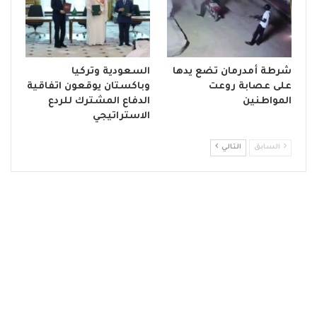
شرطة أمدرمان تضع يدها
السعودية وتركيا
على عصابة روعت
وباكستان يوقعون اتفاقية
المواطنين
الدفاع المشترك للردع
الاستراتيجي
السابق
التالي