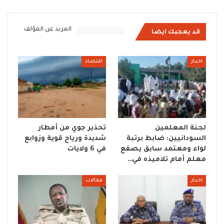
المزيد عن المؤلف
قد يعجبك ايضا
اخبار
اقتصاد
لجنة المعلمين
تحذير جوي من أمطار
السودانيين: ضابط برتبة
شديدة ورياح قوية وزوابع
لواء ومعتمد سابق يصفع
في 6 ولايات
معلم أمام تلاميذه في…
اخبار
مقالات