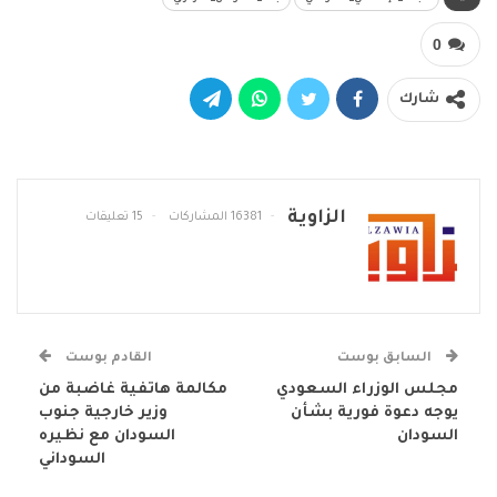
0
شارك
الزاوية
16381 المشاركات
15 تعليقات
السابق بوست
القادم بوست
مجلس الوزراء السعودي
مكالمة هاتفية غاضبة من
يوجه دعوة فورية بشأن
وزير خارجية جنوب
السودان
السودان مع نظيره
السوداني